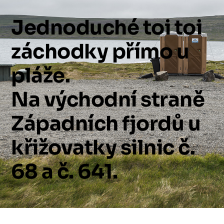
Jednoduché
toi
toi
záchodky
přímo
u
pláže.
Na
východní
straně
Západních
fjordů
u
křižovatky
silnic
č.
68
a
č.
641.