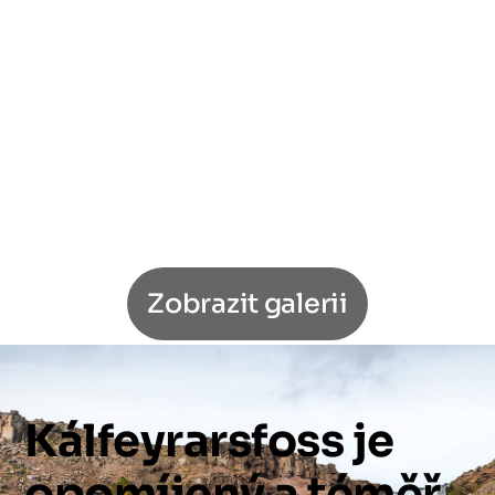
Zobrazit galerii
Kálfeyrarsfoss
je
opomíjený
a
téměř