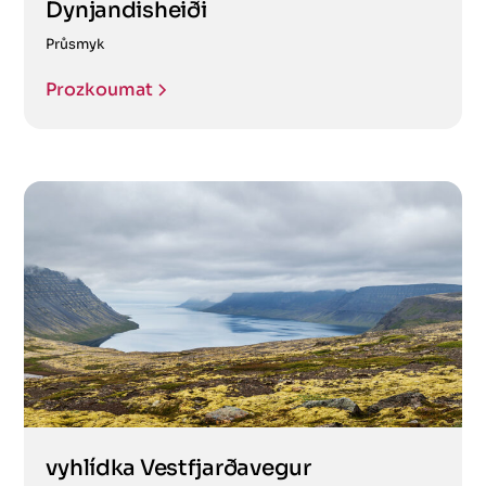
Dynjandisheiði
Průsmyk
Prozkoumat
vyhlídka Vestfjarðavegur