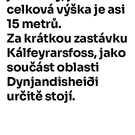
celková
výška
je
asi
15
metrů.
Za
krátkou
zastávku
Kálfeyrarsfoss,
jako
součást
oblasti
Dynjandisheiði
určitě
stojí.