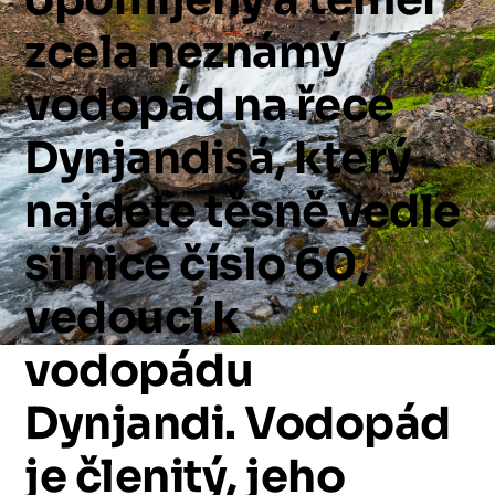
zcela
neznámý
vodopád
na
řece
Dynjandisá,
který
najdete
těsně
vedle
silnice
číslo
60,
vedoucí
k
vodopádu
Dynjandi.
Vodopád
je
členitý,
jeho