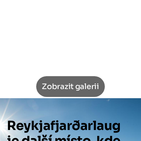
Zobrazit galerii
Reykjafjarðarlaug
je
další
místo,
kde