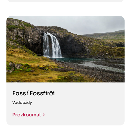
Foss í Fossfirði
Vodopády
Prozkoumat