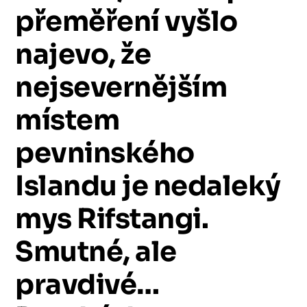
přeměření
vyšlo
najevo,
že
nejsevernějším
místem
pevninského
Islandu
je
nedaleký
mys
Rifstangi.
Smutné,
ale
pravdivé…