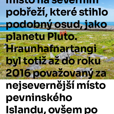
pobřeží,
které
stihlo
podobný
osud,
jako
planetu
Pluto.
Hraunhafnartangi
byl
totiž
až
do
roku
2016
považovaný
za
nejsevernější
místo
pevninského
Islandu,
ovšem
po