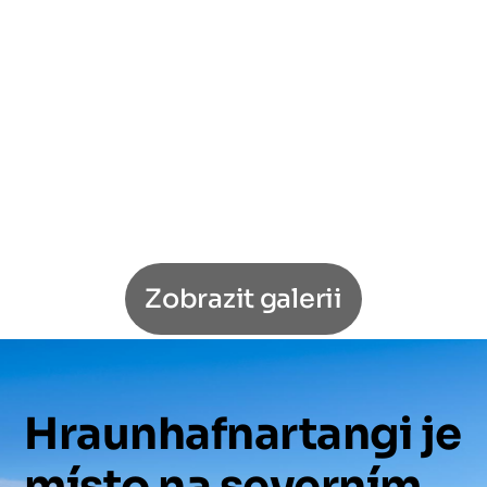
Zobrazit galerii
Hraunhafnartangi
je
místo
na
severním