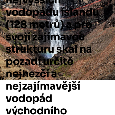
vodopádu
islandu
(128
metrů)
a
pro
svojí
zajímavou
strukturu
skal
na
pozadí
určitě
nejhezčí
a
nejzajímavější
vodopád
východního