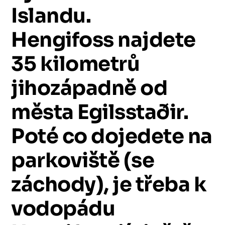
Islandu.
Hengifoss
najdete
35
kilometrů
jihozápadně
od
města
Egilsstaðir.
Poté
co
dojedete
na
parkoviště
(se
záchody),
je
třeba
k
vodopádu