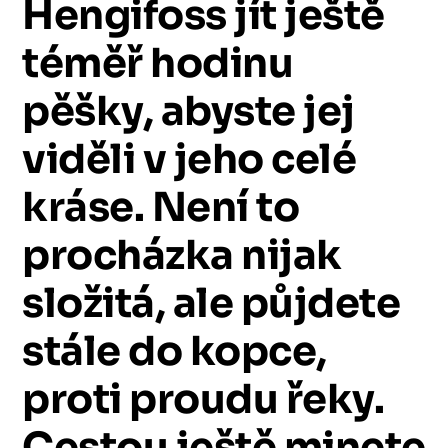
Hengifoss
jít
ještě
téměř
hodinu
pěšky,
abyste
jej
viděli
v
jeho
celé
kráse.
Není
to
procházka
nijak
složitá,
ale
půjdete
stále
do
kopce,
proti
proudu
řeky.
Cestou
ještě
minete