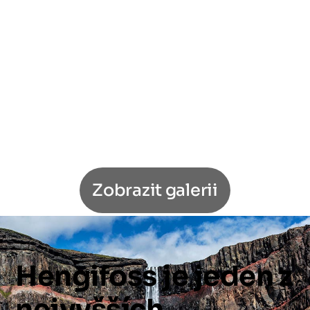
Zobrazit galerii
Hengifoss
je
jeden
z
nejvyšších