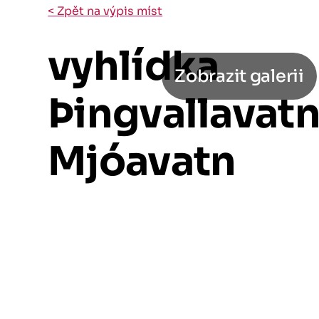
< Zpět na výpis míst
vyhlídka
Zobrazit galerii
Þingvallavat
Mjóavatn