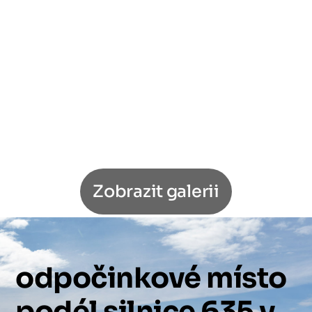
Zobrazit galerii
odpočinkové
místo
podél
silnice
635
v