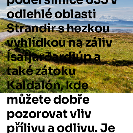
odlehlé
oblasti
Strandir
s
hezkou
vyhlídkou
na
záliv
Ísafjarðardjúp
a
také
zátoku
Kaldalón,
kde
můžete
dobře
pozorovat
vliv
přílivu
a
odlivu.
Je