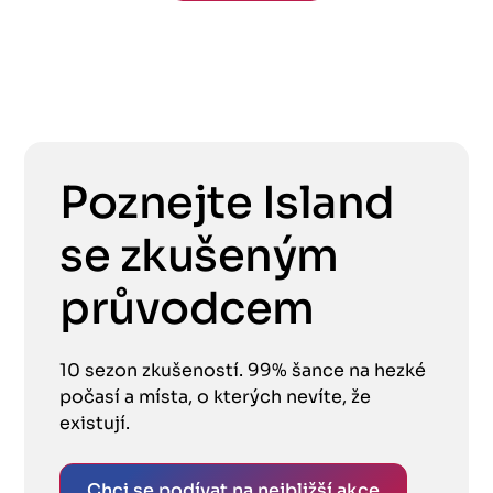
Poznejte Island
se zkušeným
průvodcem
10 sezon zkušeností. 99% šance na hezké
počasí a místa, o kterých nevíte, že
existují.
Chci se podívat na nejbližší akce