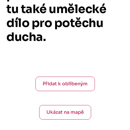
tu
také
umělecké
dílo
pro
potěchu
ducha.
Přidat k oblíbeným
Ukázat na mapě