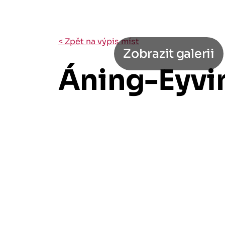
< Zpět na výpis míst
Zobrazit galerii
Áning-Eyvi