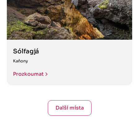
Sólfagjá
Kaňony
Prozkoumat
Další místa