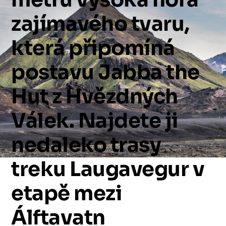
zajímavého
tvaru,
která
připomíná
postavu
Jabba
the
Hut
z
Hvězdných
Válek.
Najdete
ji
nedaleko
trasy
treku
Laugavegur
v
etapě
mezi
Álftavatn