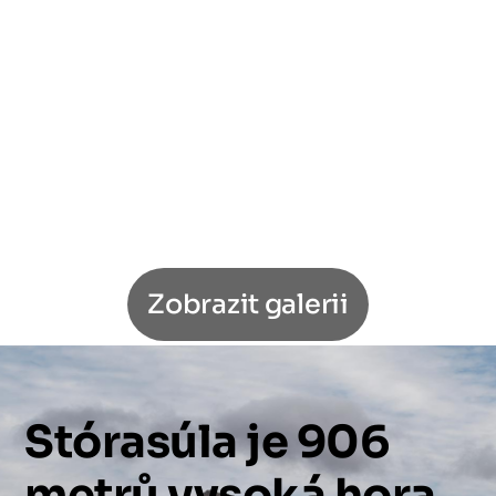
Zobrazit galerii
Stórasúla
je
906
metrů
vysoká
hora