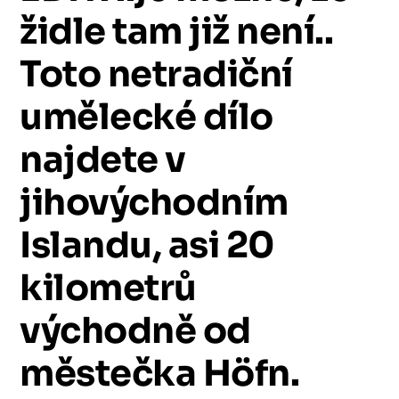
židle
tam
již
není..
Toto
netradiční
umělecké
dílo
najdete
v
jihovýchodním
Islandu,
asi
20
kilometrů
východně
od
městečka
Höfn.