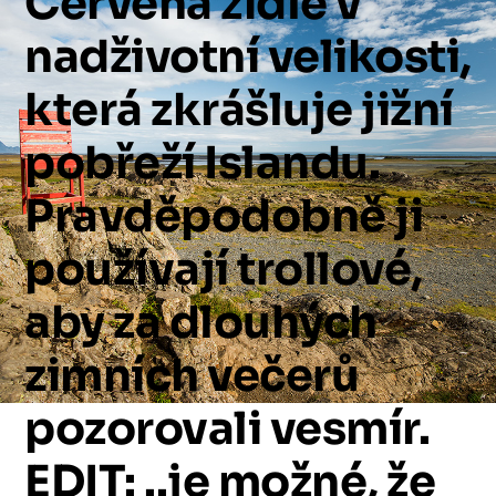
Červená
židle
v
nadživotní
velikosti,
která
zkrášluje
jižní
pobřeží
Islandu.
Pravděpodobně
ji
používají
trollové,
aby
za
dlouhých
zimních
večerů
pozorovali
vesmír.
EDIT:
..je
možné,
že