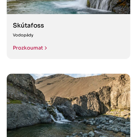
Skútafoss
Vodopády
Prozkoumat