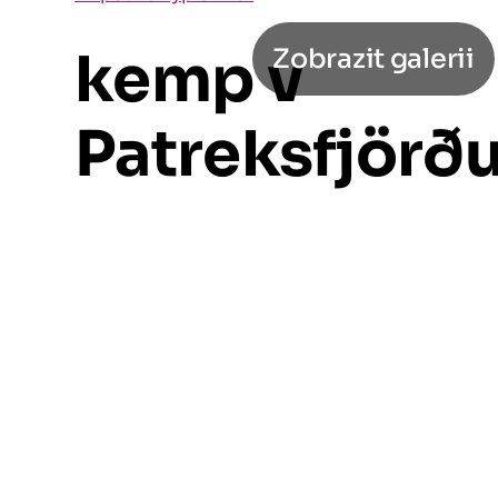
kemp v
Zobrazit galerii
Patreksfjörðu