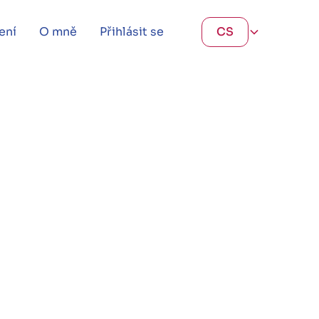
ení
O mně
Přihlásit se
CS