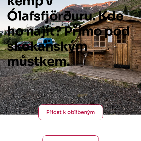
kemp
v
Ólafsfjörðuru.
Kde
ho
najít?
Přímo
pod
skokanským
můstkem.
Přidat k oblíbeným