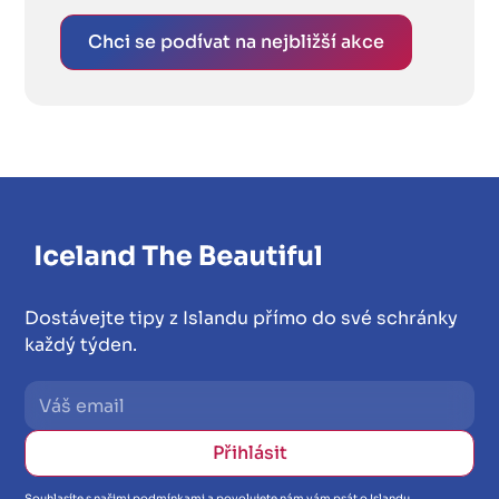
Chci se podívat na nejbližší akce
Dostávejte tipy z Islandu přímo do své schránky
každý týden.
Souhlasíte s našimi podmínkami a povolujete nám vám psát o Islandu.