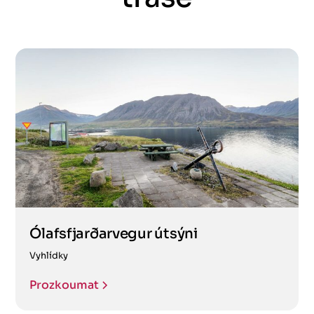
Ólafsfjarðarvegur útsýni
Vyhlídky
Prozkoumat