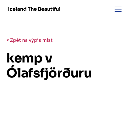
< Zpět na výpis míst
kemp v
Ólafsfjörðuru