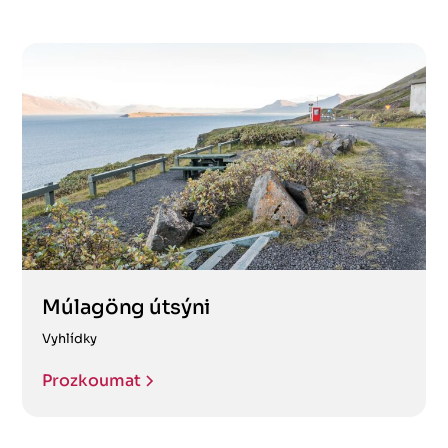
Múlagöng útsýni
Vyhlídky
Prozkoumat