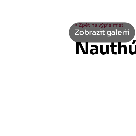
< Zpět na výpis míst
Zobrazit galerii
Nauthú