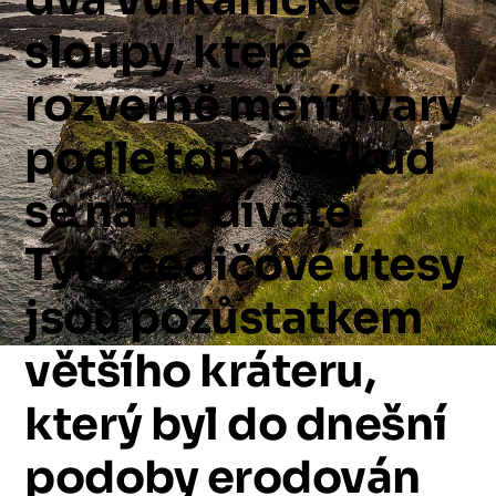
sloupy,
které
rozverně
mění
tvary
podle
toho,
odkud
se
na
ně
díváte.
Tyto
čedičové
útesy
jsou
pozůstatkem
většího
kráteru,
který
byl
do
dnešní
podoby
erodován