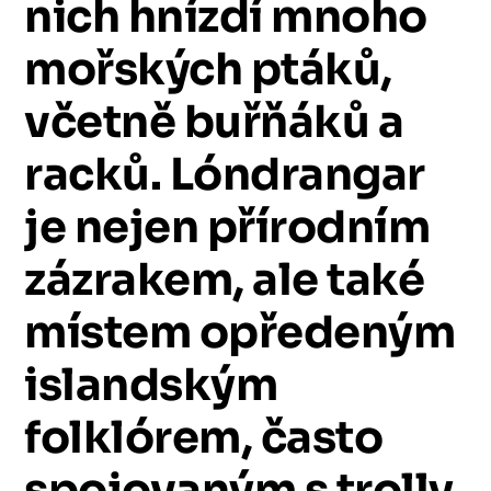
nich
hnízdí
mnoho
mořských
ptáků,
včetně
buřňáků
a
racků.
Lóndrangar
je
nejen
přírodním
zázrakem,
ale
také
místem
opředeným
islandským
folklórem,
často
spojovaným
s
trolly