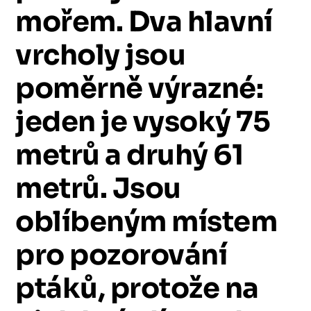
mořem.
Dva
hlavní
vrcholy
jsou
poměrně
výrazné:
jeden
je
vysoký
75
metrů
a
druhý
61
metrů.
Jsou
oblíbeným
místem
pro
pozorování
ptáků,
protože
na