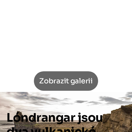
Zobrazit galerii
Lóndrangar
jsou
dva
vulkanické