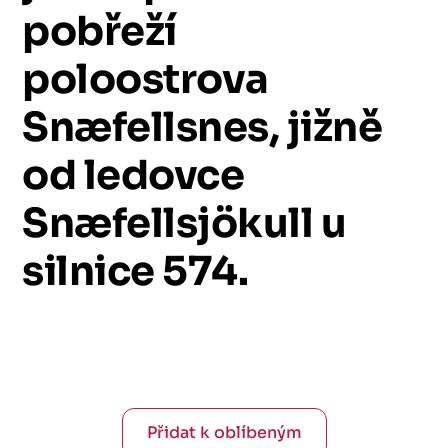
pobřeží
poloostrova
Snæfellsnes,
jižně
od
ledovce
Snæfellsjökull
u
silnice
574.
Přidat k oblíbeným