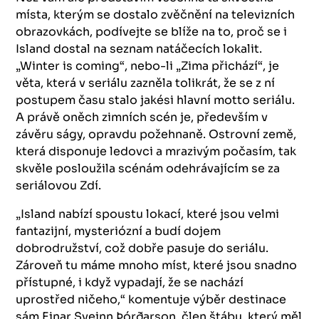
místa, kterým se dostalo zvěčnění na televizních
obrazovkách, podívejte se blíže na to, proč se i
Island dostal na seznam natáčecích lokalit.
„Winter is coming“, nebo-li „Zima přichází“, je
věta, která v seriálu zazněla tolikrát, že se z ní
postupem času stalo jakési hlavní motto seriálu.
A právě oněch zimních scén je, především v
závěru ságy, opravdu požehnaně. Ostrovní země,
která disponuje ledovci a mrazivým počasím, tak
skvěle posloužila scénám odehrávajícím se za
seriálovou Zdí.
„Island nabízí spoustu lokací, které jsou velmi
fantazijní, mysteriózní a budí dojem
dobrodružství, což dobře pasuje do seriálu.
Zároveň tu máme mnoho míst, které jsou snadno
přístupné, i když vypadají, že se nachází
uprostřed ničeho,“ komentuje výběr destinace
sám Einar Sveinn Þórðarson, člen štábu, který měl