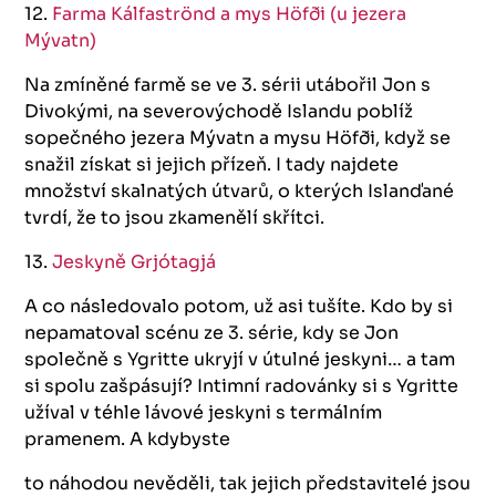
12.
Farma Kálfaströnd a mys Höfði (u jezera
Mývatn)
Na zmíněné farmě se ve 3. sérii utábořil Jon s
Divokými, na severovýchodě Islandu poblíž
sopečného jezera Mývatn a mysu Höfði, když se
snažil získat si jejich přízeň. I tady najdete
množství skalnatých útvarů, o kterých Islanďané
tvrdí, že to jsou zkamenělí skřítci.
13.
Jeskyně Grjótagjá
A co následovalo potom, už asi tušíte. Kdo by si
nepamatoval scénu ze 3. série, kdy se Jon
společně s Ygritte ukryjí v útulné jeskyni… a tam
si spolu zašpásují? Intimní radovánky si s Ygritte
užíval v téhle lávové jeskyni s termálním
pramenem. A kdybyste
to náhodou nevěděli, tak jejich představitelé jsou