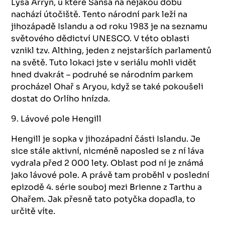
Lysa Arryn, u které Sansa na nějakou dobu
nachází útočiště. Tento národní park leží na
jihozápadě Islandu a od roku 1983 je na seznamu
světového dědictví UNESCO. V této oblasti
vznikl tzv. Althing, jeden z nejstarších parlamentů
na světě. Tuto lokaci jste v seriálu mohli vidět
hned dvakrát – podruhé se národním parkem
procházel Ohař s Aryou, když se také pokoušeli
dostat do Orlího hnízda.
9. Lávové pole Hengill
Hengill je sopka v jihozápadní části Islandu. Je
sice stále aktivní, nicméně naposled se z ní láva
vydrala před 2 000 lety. Oblast pod ní je známá
jako lávové pole. A právě tam proběhl v poslední
epizodě 4. série souboj mezi Brienne z Tarthu a
Ohařem. Jak přesně tato potyčka dopadla, to
určitě víte.