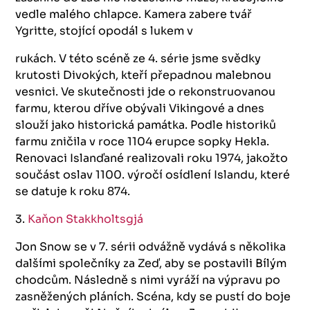
vedle malého chlapce. Kamera zabere tvář
Ygritte, stojící opodál s lukem v
rukách. V této scéně ze 4. série jsme svědky
krutosti Divokých, kteří přepadnou malebnou
vesnici. Ve skutečnosti jde o rekonstruovanou
farmu, kterou dříve obývali Vikingové a dnes
slouží jako historická památka. Podle historiků
farmu zničila v roce 1104 erupce sopky Hekla.
Renovaci Islanďané realizovali roku 1974, jakožto
součást oslav 1100. výročí osídlení Islandu, které
se datuje k roku 874.
3.
Kaňon Stakkholtsgjá
Jon Snow se v 7. sérii odvážně vydává s několika
dalšími společníky za Zeď, aby se postavili Bílým
chodcům. Následně s nimi vyráží na výpravu po
zasněžených pláních. Scéna, kdy se pustí do boje