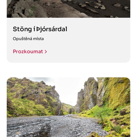
Stöng í Þjórsárdal
Opuštěná místa
Prozkoumat