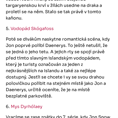
targaryenskou krví v žilách usedne na draka a
proletí se na něm. Stalo se tak právě v tomto
kaňonu.
5.
Vodopád Skógafoss
Poté se divákům naskytne romantická scéna, kdy
Jon poprvé políbí Daenerys. To ještě netušil, že
se jedná o jeho tetu. A jejich rty se spojí právě
před tímto slavným islandským vodopádem,
který je turisty označován za jeden z
nejkrásnějších na Islandu a také za nejlépe
dostupný. Jestli se chcete i vy se svou drahou
polovičkou políbit na stejném místě jako Jon a
Daenerys, určitě oceníte, že je na místě
bezplatné parkoviště.
6.
Mys Dyrhólaey
Vracíme se zase zpátky do 7. série, kdy Jon Snow