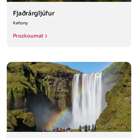
Fjaðrárgljúfur
Kaňony
Prozkoumat