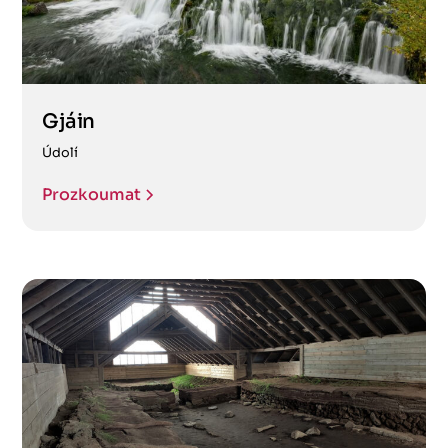
Gjáin
Údolí
Prozkoumat