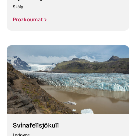
Skály
Prozkoumat
Svínafellsjökull
Ledovce