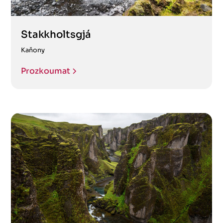
Stakkholtsgjá
Kaňony
Prozkoumat