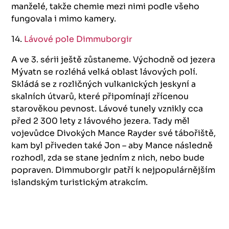
manželé, takže chemie mezi nimi podle všeho
fungovala i mimo kamery.
14.
Lávové pole Dimmuborgir
A ve 3. sérii ještě zůstaneme. Východně od jezera
Mývatn se rozléhá velká oblast lávových polí.
Skládá se z rozličných vulkanických jeskyní a
skalních útvarů, které připomínají zřícenou
starověkou pevnost. Lávové tunely vznikly cca
před 2 300 lety z lávového jezera. Tady měl
vojevůdce Divokých Mance Rayder své tábořiště,
kam byl přiveden také Jon – aby Mance následně
rozhodl, zda se stane jedním z nich, nebo bude
popraven. Dimmuborgir patří k nejpopulárnějším
islandským turistickým atrakcím.