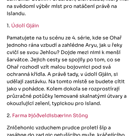
na svědomí výběr míst pro natáčení právě na
Islandu.
1.
Údolí Gjáin
Pamatujete na tu scénu ze 4. série, kde se Ohař
jednoho rána vzbudí a zahlédne Aryu, jak u řeky
cvičí se svou Jehlou? Dojde mezi nimi k menší
šarvátce. Jejich cesty se spojily po tom, co se
Ohař rozhodl vzít malou bojovnici pod svá
ochranná křídla. A právě tady, v údolí Gjáin, si
udělají zastávku. Na tomto místě se budete cítit
jako v pohádce. Kolem dokola se rozprostírají
průzračné potůčky lemované skalnatými útvary a
okouzlující zelení, typickou pro Island.
2.
Farma Þjóðveldisbærinn Stöng
Zničehonic vzduchem prudce proletí šíp a
zasáhne do zad nic netušícího muže, kráčejícího