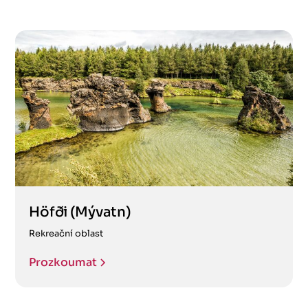
Höfði (Mývatn)
Rekreační oblast
Prozkoumat