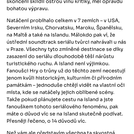
skončení sklidil ostrou vlnu kritiky, měl opravdu
bohatou výpravu.
Natáčení probíhalo celkem v 7 zemích – v USA,
Severním Irsku, Chorvatsku, Maroku, Španělsku,
na Maltě a také na Islandu. Málokdo pak ví, že
ústřední soundtrack seriálu tvůrci nahrávali u nás
v Praze. Všechny tyto zmíněné destinace se díky
zasazení do seriálu dlouhodobě těší nárůstu
turistického ruchu. A Island není výjimkou.
Fanoušci Hry o trůny už do těchto zemí necestují
jenom kvůli historickým, kulturním či přírodním
památkám – jednoduše chtějí vidět na vlastní oči
místa, kde se natáčely jejich oblíbené scény.
Takže pokud plánujete cestu na Island a jste
fanouškem tohoto seriálového fenoménu, pak
máte o důvod víc se na Island skutečně podívat.
Přesněji řečeno, o 14 důvodů víc.
Než vám ale představím všechna ta skvostná