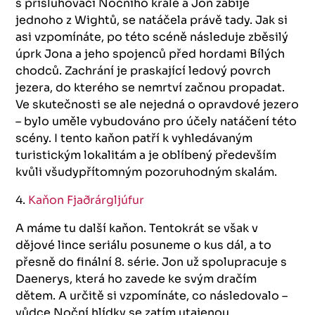
s přisluhovači Nočního krále a Jon zabije
jednoho z Wightů, se natáčela právě tady. Jak si
asi vzpomínáte, po této scéně následuje zběsilý
úprk Jona a jeho spojenců před hordami Bílých
chodců. Zachrání je praskající ledový povrch
jezera, do kterého se nemrtví začnou propadat.
Ve skutečnosti se ale nejedná o opravdové jezero
– bylo uměle vybudováno pro účely natáčení této
scény. I tento kaňon patří k vyhledávaným
turistickým lokalitám a je oblíbený především
kvůli všudypřítomným pozoruhodným skalám.
4.
Kaňon Fjaðrárgljúfur
A máme tu další kaňon. Tentokrát se však v
dějové lince seriálu posuneme o kus dál, a to
přesně do finální 8. série. Jon už spolupracuje s
Daenerys, která ho zavede ke svým dračím
dětem. A určitě si vzpomínáte, co následovalo –
vůdce Noční hlídky se zatím utajenou