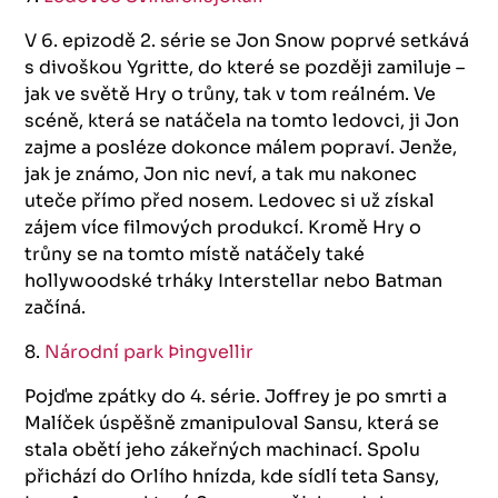
V 6. epizodě 2. série se Jon Snow poprvé setkává
s divoškou Ygritte, do které se později zamiluje –
jak ve světě Hry o trůny, tak v tom reálném. Ve
scéně, která se natáčela na tomto ledovci, ji Jon
zajme a posléze dokonce málem popraví. Jenže,
jak je známo, Jon nic neví, a tak mu nakonec
uteče přímo před nosem. Ledovec si už získal
zájem více filmových produkcí. Kromě Hry o
trůny se na tomto místě natáčely také
hollywoodské trháky Interstellar nebo Batman
začíná.
8.
Národní park Þingvellir
Pojďme zpátky do 4. série. Joffrey je po smrti a
Malíček úspěšně zmanipuloval Sansu, která se
stala obětí jeho zákeřných machinací. Spolu
přichází do Orlího hnízda, kde sídlí teta Sansy,