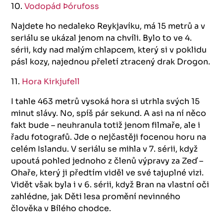
10.
Vodopád Þórufoss
Najdete ho nedaleko Reykjavíku, má 15 metrů a v
seriálu se ukázal jenom na chvíli. Bylo to ve 4.
sérii, kdy nad malým chlapcem, který si v poklidu
pásl kozy, najednou přeletí ztracený drak Drogon.
11.
Hora Kirkjufell
I tahle 463 metrů vysoká hora si utrhla svých 15
minut slávy. No, spíš pár sekund. A asi na ní něco
fakt bude – neuhranula totiž jenom filmaře, ale i
řadu fotografů. Jde o nejčastěji focenou horu na
celém Islandu. V seriálu se mihla v 7. sérii, když
upoutá pohled jednoho z členů výpravy za Zeď –
Ohaře, který ji předtím viděl ve své tajuplné vizi.
Vidět však byla i v 6. sérii, když Bran na vlastní oči
zahlédne, jak Děti lesa promění nevinného
člověka v Bílého chodce.