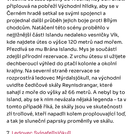
připlouvá na pobřeží Východní hlídky, aby se v
Černém hradě setkal se svými spojenci a
projednal další průběh jejich boje proti Bílým
chodcům. Natáčení této scény proběhlo v
nejjižnější části Islandu nedaleko vesničky Vík,
kde najdete útes o výšce 120 metrů nad mořem.
Přezdívá se mu Brána Islandu. Mys je součástí
zdejší přírodní rezervace. Z vrchu útesu si užijete
dechberoucí výhled do ptačí kolonie a okolní
krajiny. Na severní straně rezervace se
rozprostírá ledovec Mýrdalsjökull, na východní
uvidíte čedičové skály Reynisdrangar, které
sahají z moře do výšky až 66 metrů. A nebyl by to
Island, aby se k nim nevázala nějaká legenda – ta v
tomto případě říká, že skály jsou ve skutečnosti
zlí trollové, kteří napadli kolem proplouvající loď,
a tak je sluneční paprsky proměnily ve skálu.
7.
Ledovec Svínafellsjökull