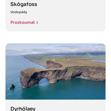
Skógafoss
Vodopády
Prozkoumat
Dyrhólaey