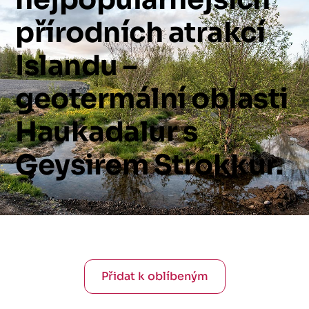
přírodních
atrakcí
Islandu
–
geotermální
oblasti
Haukadalur
s
Geysirem
Strokkur.
Přidat k oblíbeným