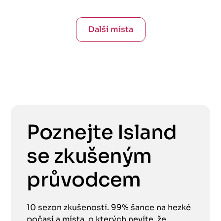
Další místa
Poznejte Island
se zkušeným
průvodcem
10 sezon zkušeností. 99% šance na hezké
počasí a místa, o kterých nevíte, že