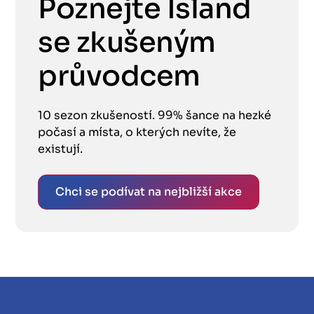
Poznejte Island
se zkušeným
průvodcem
10 sezon zkušeností. 99% šance na hezké
počasí a místa, o kterých nevíte, že
existují.
Chci se podívat na nejbližší akce