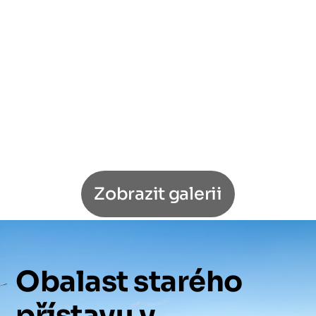
Zobrazit galerii
Obalast
starého
přístavu
v