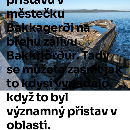
městečku
Bakkagerði
na
břehu
zálivu
Bakkfjörður.
Tady
se
můžete
zasnít
jak
to
kdysi
vypadalo,
když
to
byl
významný
přístav
v
oblasti.