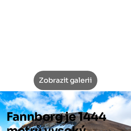
Zobrazit galerii
Fannborg
je
1444
metrů
vysoký