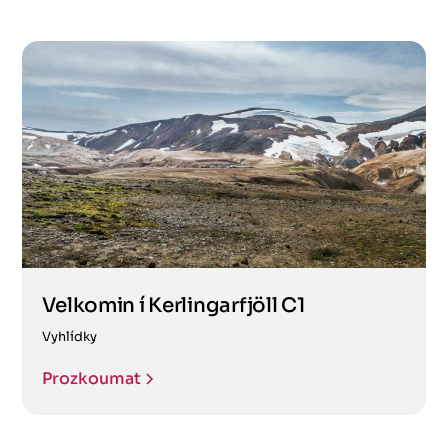
Velkomin í Kerlingarfjöll C1
Vyhlídky
Prozkoumat