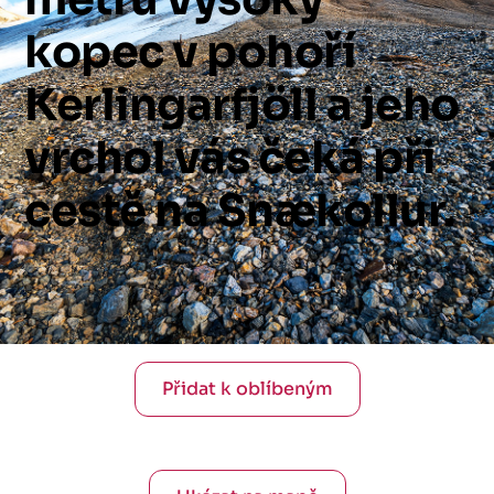
kopec
v
pohoří
Kerlingarfjöll
a
jeho
vrchol
vás
čeká
při
cestě
na
Snækollur.
Přidat k oblíbeným