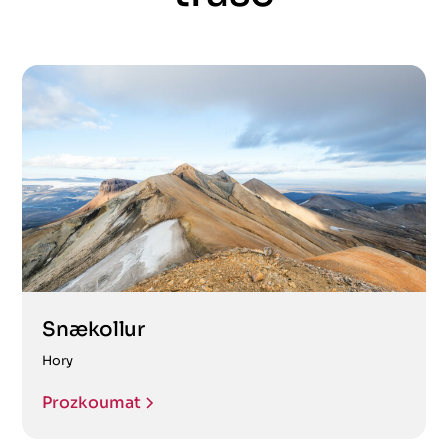
Snækollur
Hory
Prozkoumat