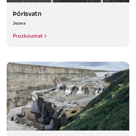
Þórisvatn
Jezera
Prozkoumat