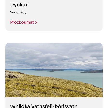
Dynkur
Vodopády
Prozkoumat
vyhlídka Vatnsfell-Þórisvatn