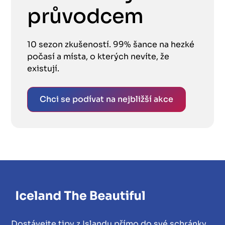
průvodcem
10 sezon zkušeností. 99% šance na hezké
počasí a místa, o kterých nevíte, že
existují.
Chci se podívat na nejbližší akce
Dostávejte tipy z Islandu přímo do své schránky