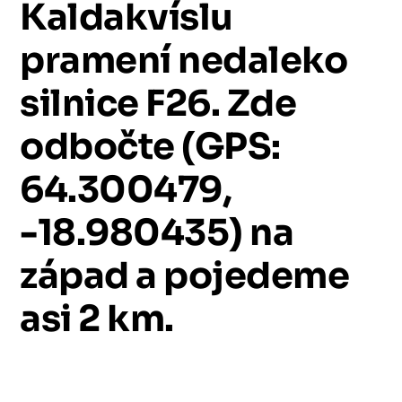
Kaldakvíslu
pramení
nedaleko
silnice
F26.
Zde
odbočte
(GPS:
64.300479,
-18.980435)
na
západ
a
pojedeme
asi
2
km.