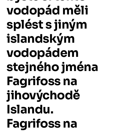
vodopád
měli
splést
s
jiným
islandským
vodopádem
stejného
jména
Fagrifoss
na
jihovýchodě
Islandu.
Fagrifoss
na