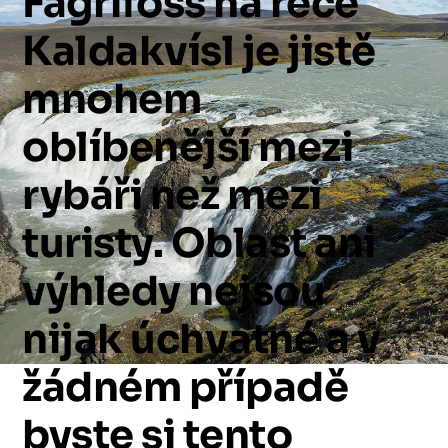
Fagrifoss
na
řece
Kaldakvísl
je
jistě
mnohem
oblíbenější
mezi
rybáři
než
mezi
turisty.
Oblast
ani
výhledy
nejsou
nijak
úchvatné
a
v
žádném
případě
byste
si
tento