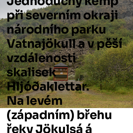
Jednoduchý
kemp
při
severním
okraji
národního
parku
Vatnajökull
a
v
pěší
vzdálenosti
skalisek
Hljóðaklettar.
Na
levém
(západním)
břehu
řeky
Jökulsá
á