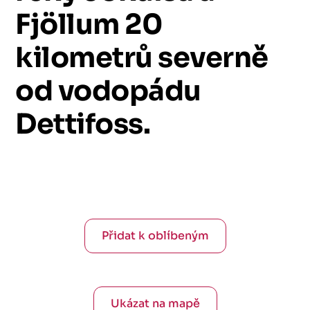
Fjöllum
20
kilometrů
severně
od
vodopádu
Dettifoss.
Přidat k oblíbeným
Ukázat na mapě