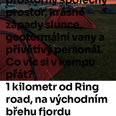
prostor,
krásné
západy
slunce,
geotermální
vany
a
přívětívý
personál.
Co
víc
si
v
kempu
přát?
1
kilometr
od
Ring
road,
na
východním
břehu
fjordu