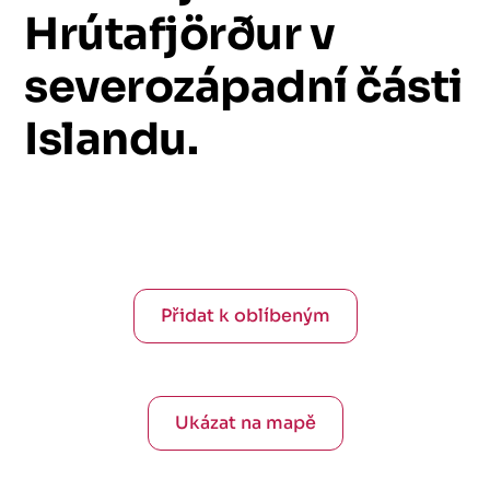
Hrútafjörður
v
severozápadní
části
Islandu.
Přidat k oblíbeným
Ukázat na mapě