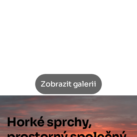
Zobrazit galerii
Horké
sprchy,
prostorný
společný