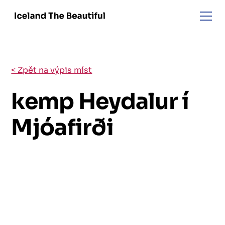
< Zpět na výpis míst
kemp Heydalur í
Mjóafirði