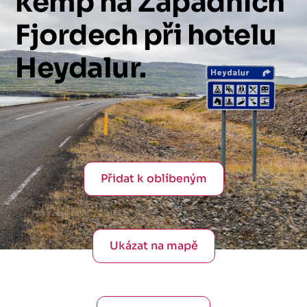
kemp
na
Západních
Fjordech
při
hotelu
Heydalur.
Přidat k oblíbeným
Ukázat na mapě