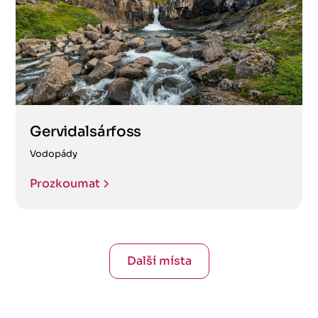
Gervidalsárfoss
Vodopády
Prozkoumat
Další místa