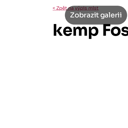
< Zpět na výpis míst
Zobrazit galerii
kemp Fos