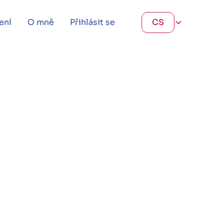
ení
O mně
Přihlásit se
CS