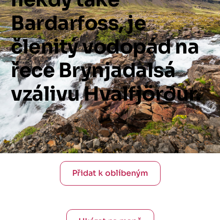
Bardarfoss,
je
členitý
vodopád
na
řece
Brynjadalsá
vzálivu
Hvalfjörður.
Přidat k oblíbeným