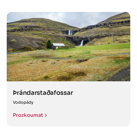
Þrándarstaðafossar
Vodopády
Prozkoumat