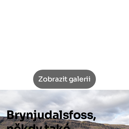
Zobrazit galerii
Brynjudalsfoss,
někdy
také