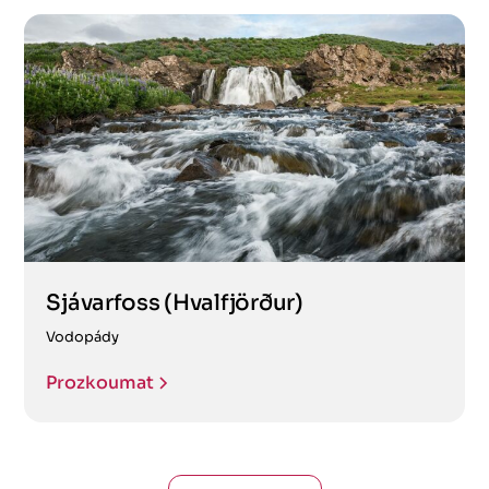
Sjávarfoss (Hvalfjörður)
Vodopády
Prozkoumat