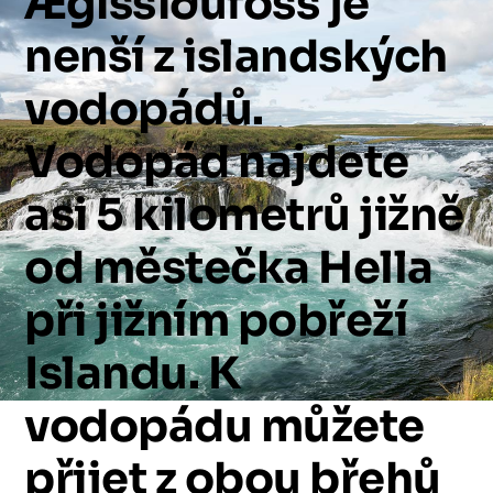
Ægissíðufoss
je
nenší
z
islandských
vodopádů.
Vodopád
najdete
asi
5
kilometrů
jižně
od
městečka
Hella
při
jižním
pobřeží
Islandu.
K
vodopádu
můžete
přijet
z
obou
břehů