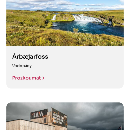
Árbæjarfoss
Vodopády
Prozkoumat