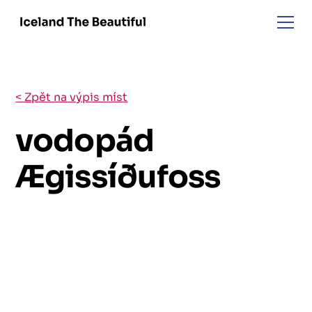
< Zpět na výpis míst
vodopád
Ægissíðufoss