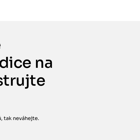
e
edice na
strujte
 tak neváhejte.