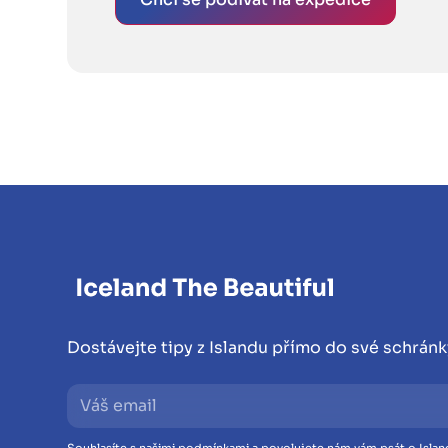
Dostávejte tipy z Islandu přímo do své schránk
Souhlasíte s našimi podmínkami a povolujete nám vám psát o Islan