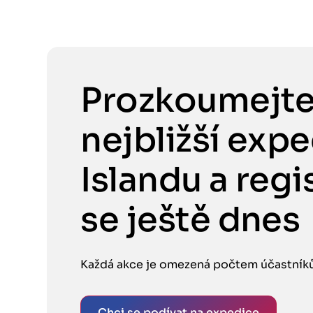
Prozkoumejt
nejbližší exp
Islandu a regi
se ještě dnes
Každá akce je omezená počtem účastníků,
Chci se podívat na expedice