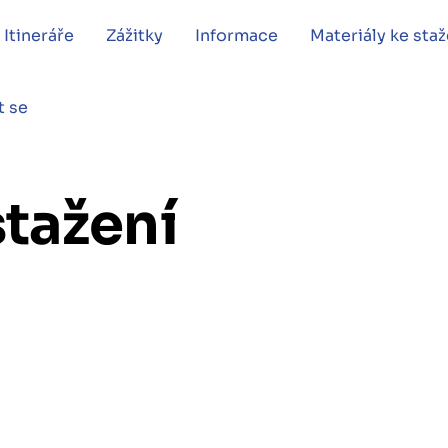
Itineráře
Zážitky
Informace
Materiály ke staž
t se
stažení